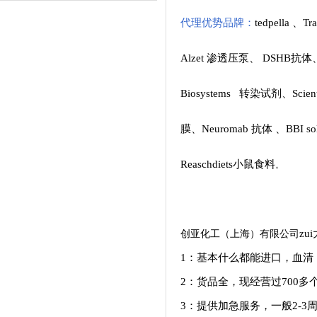
代理优势品牌：
tedpella
、
Tr
Alzet 渗透压泵
、
DSHB抗体
Biosystems 转染试剂
、
Scie
膜
、
Neuromab 抗体
、
BBI so
Reaschdiets小鼠食料
。
创亚化工（上海）有限公司
zu
1：基本什么都能进口，血清
2：货品全，现经营过700
3：提供加急服务，一般
2-3