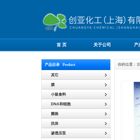
首 页
关于公司
产
你的位置：
产品目录 Product
其它
膜
小鼠食料
DNA和细胞
菌株
抗体
渗透压泵