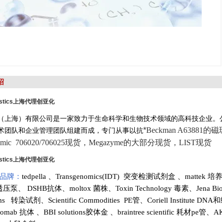
绍
stics
上海代理创亚化
（上海）有限公司是一家致力于生命科学和生物技术领域的高科技企业。
*
Beckman A63881的
术团队和企业管理团队组建而成，专门从事以抗
enomic 706020/706025现货，Megazyme的大部分现货，LIST现货
stics
上海代理创亚化
品牌：
tedpella
、
Transgenomics(IDT) 突变检测试剂盒
、
mattek 
渗透压泵
、
DSHB抗体
、
moltox 菌株
、
Toxin Technology
毒素、
Jena Bi
tems 转染试剂
、
Scientific Commodities PE管
、
Coriell Institute D
romab 抗体
、
BBI solutions
胶体金
、
braintree scientific 耗材pe管
、
AK