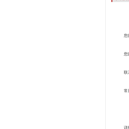
您
您
联
常
详