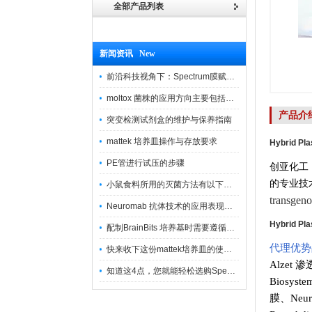
全部产品列表
新闻资讯 New
前沿科技视角下：Spectrum膜赋能精密制造
moltox 菌株的应用方向主要包括以下几个方面
产品介
突变检测试剂盒的维护与保养指南
mattek 培养皿操作与存放要求
Hybrid Pla
PE管进行试压的步骤
创亚化工
的专业技
小鼠食料所用的灭菌方法有以下三种
transg
Neuromab 抗体技术的应用表现在这几方面
Hybrid Pla
配制BrainBits 培养基时需要遵循的原则
代理优势
快来收下这份mattek培养皿的使用指南
Alzet 
知道这4点，您就能轻松选购Spectrum 膜
Biosys
膜
、
Neu