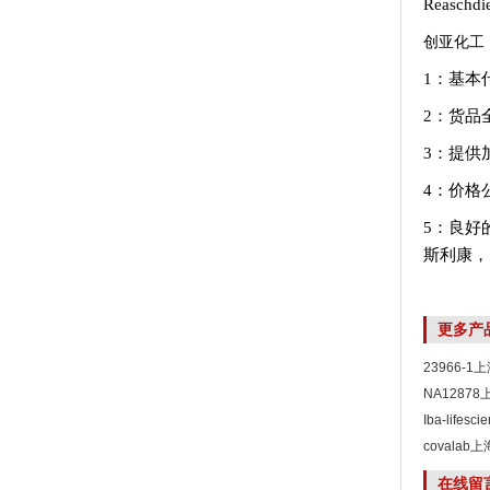
Reasch
创亚化工
1：基本
2：货品
3：提供
4：价格
5：良好
斯利康，
更多产
23966-
NA1287
Iba-life
covala
在线留