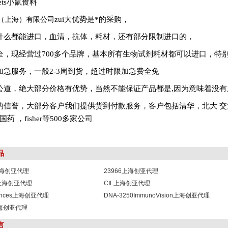
diets小鼠食料
（上海）有限公司
zui大优势是*的采购，
什么都能进口，血清，抗体，耗材，还有部分限制进口的，
全，现经营过700多个品牌，基本所有生物试剂耗材都可以进口，特
加急服务，一般
2-3
周到货，超过时限加急费全免
公道，绝大部分价格有优势，当然不能保证产品都是,因为意味着没有
的信誉，大部分客户我们提供货到付款服务，客户包括清华，北大
交
国药
，fisher等500多家公司
品
1上海创亚代理
23966上海创亚代理
8上海创亚代理
CIL上海创亚代理
sciences上海创亚代理
DNA-3250ImmunoVision上海创亚代理
b上海创亚代理
言