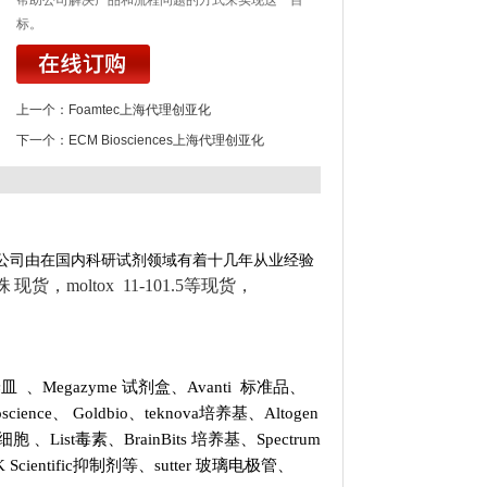
帮助公司解决产品和流程问题的方式来实现这一目
标。
上一个：
Foamtec上海代理创亚化
下一个：
ECM Biosciences上海代理创亚化
公司由在国内科研试剂领域有着十几年从业经验
磁珠
现货，moltox 11-101.5等现货，
培养皿
、
Megazyme 试剂盒
、
Avanti 标准品
、
oscience
、
Goldbio
、
teknova培养基
、
Altogen
NA和细胞
、
List
毒素、
BrainBits 培养基
、
Spectrum
 Scientific抑制剂
等、
sutter 玻璃电极管
、