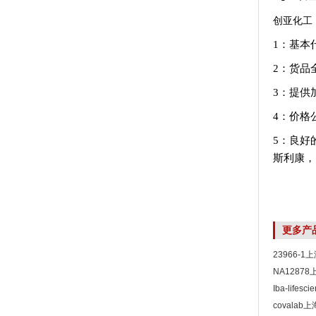
创亚化工
1：基本
2：货品
3：提供
4：价格
5：良好
斯利康，
更多产
23966-
NA1287
Iba-life
covala