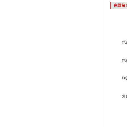
在线留
您
您
联
常