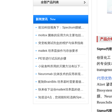
全部产品列表
新闻资讯 New
前沿科技视角下：Spectrum膜赋能精密制造
moltox 菌株的应用方向主要包括以下几个方面
产品介
突变检测试剂盒的维护与保养指南
Sigma
代理
mattek 培养皿操作与存放要求
创亚化工
PE管进行试压的步骤
的专业技
小鼠食料所用的灭菌方法有以下三种
transg
Neuromab 抗体技术的应用表现在这几方面
代理优势
配制BrainBits 培养基时需要遵循的原则
Alzet 
快来收下这份mattek培养皿的使用指南
Biosys
膜
、
Neu
知道这4点，您就能轻松选购Spectrum 膜
Reasch
Sigma
代理