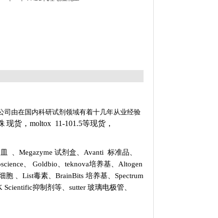
公司由在国内科研试剂领域有着十几年从业经验
磁珠
现货，moltox 11-101.5等现货，
培养皿
、
Megazyme 试剂盒
、
Avanti 标准品
、
oscience
、
Goldbio
、
teknova培养基
、
Altogen
NA和细胞
、
List
毒素、
BrainBits 培养基
、
Spectrum
 Scientific抑制剂
等、
sutter 玻璃电极管
、