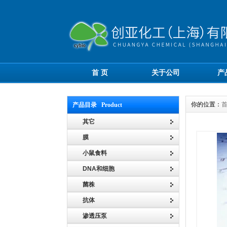
首 页
关于公司
产
你的位置：
产品目录 Product
其它
膜
小鼠食料
DNA和细胞
菌株
抗体
渗透压泵