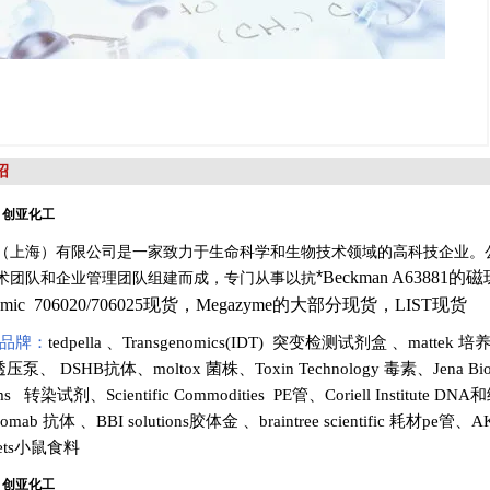
绍
 创亚化工
（上海）有限公司是一家致力于生命科学和生物技术领域的高科技企业。
*
Beckman A63881的
术团队和企业管理团队组建而成，专门从事以抗
enomic 706020/706025现货，Megazyme的大部分现货，LIST现货
品牌：
tedpella
、
Transgenomics(IDT) 突变检测试剂盒
、
mattek 
渗透压泵
、
DSHB抗体
、
moltox 菌株
、
Toxin Technology
毒素、
Jena Bi
tems 转染试剂
、
Scientific Commodities PE管
、
Coriell Institute D
romab 抗体
、
BBI solutions
胶体金
、
braintree scientific 耗材pe管
、
AK
diets小鼠食料
 创亚化工