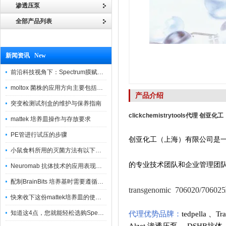
渗透压泵
全部产品列表
新闻资讯 New
前沿科技视角下：Spectrum膜赋能精密制造
moltox 菌株的应用方向主要包括以下几个方面
产品介绍
突变检测试剂盒的维护与保养指南
clickchemistrytools代理 创亚化工
mattek 培养皿操作与存放要求
PE管进行试压的步骤
创亚化工（上海）有限公司是
小鼠食料所用的灭菌方法有以下三种
的专业技术团队和企业管理团
Neuromab 抗体技术的应用表现在这几方面
配制BrainBits 培养基时需要遵循的原则
transgenomic 706020
快来收下这份mattek培养皿的使用指南
知道这4点，您就能轻松选购Spectrum 膜
代理优势品牌：
tedpella
、
Tr