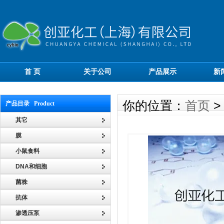
首 页
关于公司
产品展示
新
你的位置：
首页
产品目录 Product
其它
膜
小鼠食料
DNA和细胞
菌株
抗体
渗透压泵