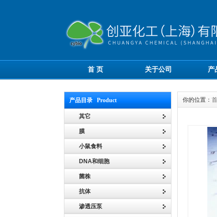
首 页
关于公司
产
你的位置：
产品目录 Product
其它
膜
小鼠食料
DNA和细胞
菌株
抗体
渗透压泵