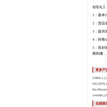
创亚化工
1：基本
2：货品
3：提供
4：价格
5：良好
斯利康，
更多产
23966-
NA1287
Iba-life
covala
在线留