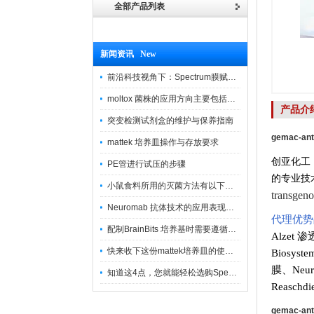
全部产品列表
新闻资讯 New
前沿科技视角下：Spectrum膜赋能精密制造
moltox 菌株的应用方向主要包括以下几个方面
产品介
突变检测试剂盒的维护与保养指南
gemac-ant
mattek 培养皿操作与存放要求
创亚化工
PE管进行试压的步骤
的专业技
小鼠食料所用的灭菌方法有以下三种
transg
Neuromab 抗体技术的应用表现在这几方面
代理优势
配制BrainBits 培养基时需要遵循的原则
Alzet 
快来收下这份mattek培养皿的使用指南
Biosys
膜
、
Neu
知道这4点，您就能轻松选购Spectrum 膜
Reasch
gemac-ant