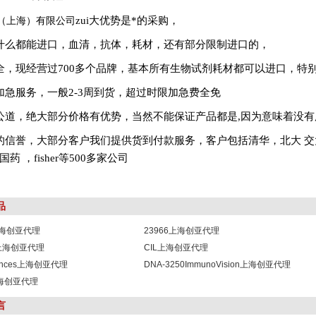
（上海）有限公司
zui大优势是*的采购，
什么都能进口，血清，抗体，耗材，还有部分限制进口的，
全，现经营过700多个品牌，基本所有生物试剂耗材都可以进口，特
加急服务，一般
2-3
周到货，超过时限加急费全免
公道，绝大部分价格有优势，当然不能保证产品都是,因为意味着没有
的信誉，大部分客户我们提供货到付款服务，客户包括清华，北大
交
国药
，fisher等500多家公司
品
1上海创亚代理
23966上海创亚代理
8上海创亚代理
CIL上海创亚代理
sciences上海创亚代理
DNA-3250ImmunoVision上海创亚代理
b上海创亚代理
言