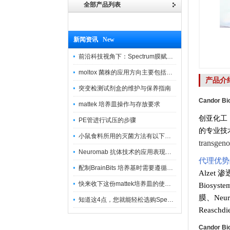
全部产品列表
新闻资讯 New
前沿科技视角下：Spectrum膜赋能精密制造
moltox 菌株的应用方向主要包括以下几个方面
产品介
突变检测试剂盒的维护与保养指南
Candor Bi
mattek 培养皿操作与存放要求
创亚化工
PE管进行试压的步骤
的专业技
小鼠食料所用的灭菌方法有以下三种
transg
Neuromab 抗体技术的应用表现在这几方面
代理优势
配制BrainBits 培养基时需要遵循的原则
Alzet 
快来收下这份mattek培养皿的使用指南
Biosys
膜
、
Neu
知道这4点，您就能轻松选购Spectrum 膜
Reasch
Candor Bi