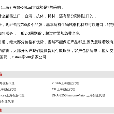
（上海）有限公司
zui大优势是*的采购，
什么都能进口，血清，抗体，耗材，还有部分限制进口的，
全，现经营过700多个品牌，基本所有生物试剂耗材都可以进口，特
加急服务，一般
2-3
周到货，超过时限加急费全免
公道，绝大部分价格有优势，当然不能保证产品都是,因为意味着没有
的信誉，大部分客户我们提供货到付款服务，客户包括清华，北大
交
国药
，fisher等500多家公司
品
1上海创亚代理
23966上海创亚代理
8上海创亚代理
CIL上海创亚代理
sciences上海创亚代理
DNA-3250ImmunoVision上海创亚代理
b上海创亚代理
言