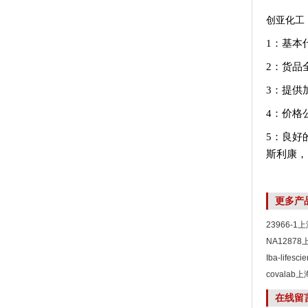
创亚化工
1：基本
2：货品
3：提供
4：价格
5：良好
斯利康，
更多产
23966-
NA1287
Iba-life
covala
在线留