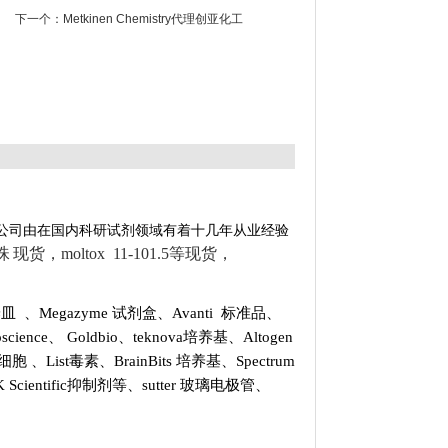
下一个：
Metkinen Chemistry代理创亚化工
公司由在国内科研试剂领域有着十几年从业经验
磁珠
现货，moltox 11-101.5等现货，
培养皿
、
Megazyme 试剂盒
、
Avanti 标准品
、
oscience
、
Goldbio
、
teknova培养基
、
Altogen
NA和细胞
、
List
毒素、
BrainBits 培养基
、
Spectrum
 Scientific抑制剂
等、
sutter 玻璃电极管
、