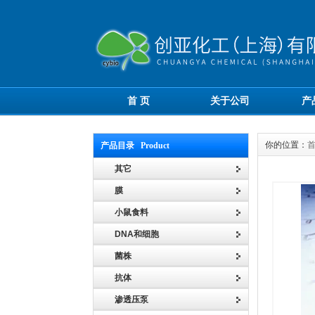
首 页
关于公司
产
你的位置：
产品目录 Product
其它
膜
小鼠食料
DNA和细胞
菌株
抗体
渗透压泵