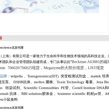
绍
oscience
北京代理
（上海）有限公司是一家致力于生命科学和生物技术领域的高科技企业。
*
Beckman A63881的
术团队和企业管理团队组建而成，专门从事以抗
enomic 706020/706025现货，Megazyme的大部分现货，LIST现货
品牌：
tedpella
、
Transgenomics(IDT) 突变检测试剂盒
、
mattek 
渗透压泵
、
DSHB抗体
、
moltox 菌株
、
Toxin Technology
毒素、
Jena Bi
tems 转染试剂
、
Scientific Commodities PE管
、
Coriell Institute D
romab 抗体
、
BBI solutions
胶体金
、
braintree scientific 耗材pe管
、
AK
diets小鼠食料
oscience
北京代理