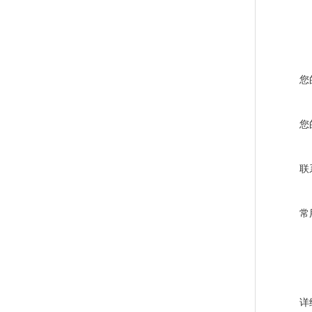
您
您
联
常
详