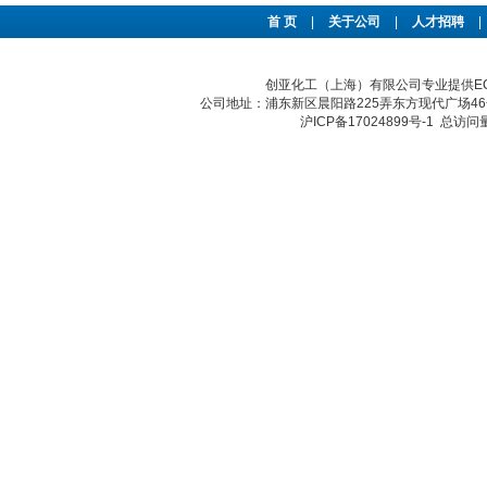
首 页
|
关于公司
|
人才招聘
|
创亚化工（上海）有限公司专业提供ECM
公司地址：浦东新区晨阳路225弄东方现代广场46号 传真：
沪ICP备17024899号-1
总访问量