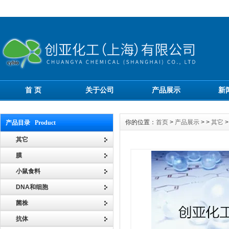
首 页
关于公司
产品展示
新
你的位置：
首页
>
产品展示
> >
其它
>
产品目录 Product
其它
膜
小鼠食料
DNA和细胞
菌株
抗体