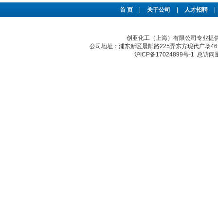
首 页
|
关于公司
|
人才招聘
|
创亚化工（上海）有限公司专业提供H
公司地址：浦东新区晨阳路225弄东方现代广场46号 传真：
沪ICP备17024899号-1
总访问量