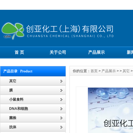
首 页
关于公司
产品展示
新
你的位置：
首页
>
产品展示
> >
其它
>
产品目录 Product
其它
膜
小鼠食料
DNA和细胞
菌株
抗体