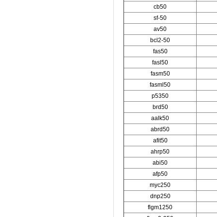
cb50
sf-50
av50
bcl2-50
fas50
fasl50
fasm50
fasml50
p5350
brd50
aalk50
abrd50
afit50
ahrp50
abi50
afp50
myc250
dnp250
flgm1250