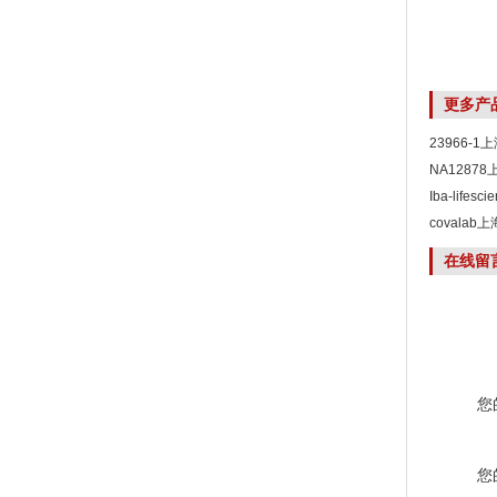
更多产
23966-
NA1287
Iba-life
covala
在线留
您
您