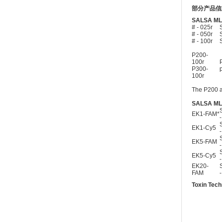
部分产品信
SALSA MLP
# - 025r
# - 050r
# - 100r
P200-
100r
P300-
100r
The P200 a
SALSA MLP
EK1-FAM*
EK1-Cy5
EK5-FAM
EK5-Cy5
EK20-
FAM
Toxin Tec