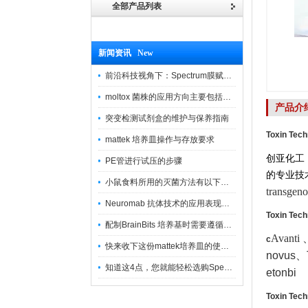
全部产品列表
新闻资讯 New
前沿科技视角下：Spectrum膜赋能精密制造
moltox 菌株的应用方向主要包括以下几个方面
产品介
突变检测试剂盒的维护与保养指南
Toxin Tec
mattek 培养皿操作与存放要求
创亚化工
PE管进行试压的步骤
的专业技
小鼠食料所用的灭菌方法有以下三种
transg
Neuromab 抗体技术的应用表现在这几方面
Toxin Tec
配制BrainBits 培养基时需要遵循的原则
Avanti
c
快来收下这份mattek培养皿的使用指南
novus
、
知道这4点，您就能轻松选购Spectrum 膜
etonbi
Toxin Tec