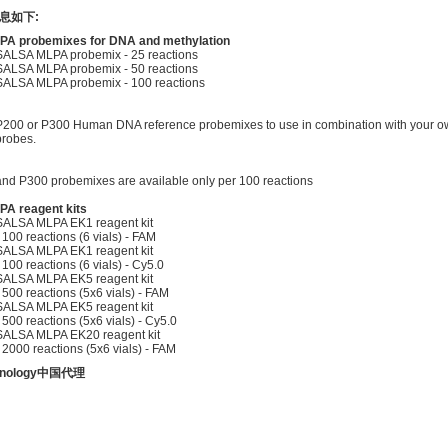
息如下:
A probemixes for DNA and methylation
SALSA MLPA probemix - 25 reactions
SALSA MLPA probemix - 50 reactions
SALSA MLPA probemix - 100 reactions
P200 or P300 Human DNA reference probemixes to use in combination with your
probes.
nd P300 probemixes are available only per 100 reactions
A reagent kits
SALSA MLPA EK1 reagent kit
- 100 reactions (6 vials) - FAM
SALSA MLPA EK1 reagent kit
- 100 reactions (6 vials) - Cy5.0
SALSA MLPA EK5 reagent kit
- 500 reactions (5x6 vials) - FAM
SALSA MLPA EK5 reagent kit
- 500 reactions (5x6 vials) - Cy5.0
SALSA MLPA EK20 reagent kit
- 2000 reactions (5x6 vials) - FAM
hnology
中国代理