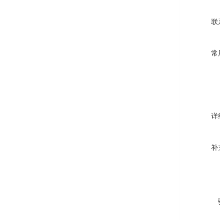
联
常
详
补