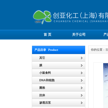
首 页
关于公司
产
你的位置：
产品目录 Product
其它
膜
小鼠食料
DNA和细胞
菌株
抗体
渗透压泵