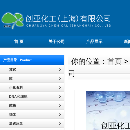
首 页
关于公司
产品展示
新
你的位置：
首页
产品目录 Product
其它
司
膜
小鼠食料
DNA和细胞
菌株
抗体
渗透压泵