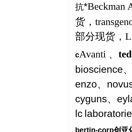
*
Beckman
抗
货，transge
部分现货，L
Avanti 、
ted
c
bioscience、
enzo、novu
cyguns、ey
lc
laborator
bertin-corp
创亚