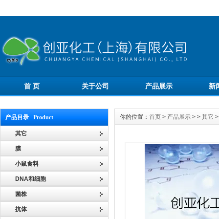
首 页
关于公司
产品展示
新
你的位置：
首页
>
产品展示
> >
其它
>
产品目录 Product
其它
膜
小鼠食料
DNA和细胞
菌株
抗体