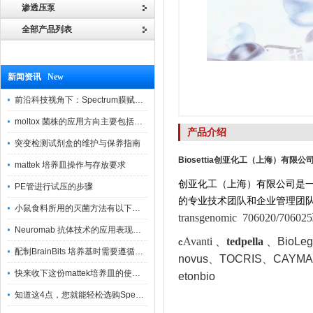
渗透压泵
全部产品列表
新闻资讯 New
前沿科技视角下：Spectrum膜赋能精密制造
moltox 菌株的应用方向主要包括以下几个方面
产品介绍
突变检测试剂盒的维护与保养指南
Biosettia
创亚化工（上海）有限公
mattek 培养皿操作与存放要求
创亚化工（上海）有限公司是
PE管进行试压的步骤
的专业技术团队和企业管理团
小鼠食料所用的灭菌方法有以下三种
transgenomic 706020
Neuromab 抗体技术的应用表现在这几方面
Avanti 、
tedpella
、
BioLeg
c
配制BrainBits 培养基时需要遵循的原则
novus
、TOCRIS
、CAYMAN
快来收下这份mattek培养皿的使用指南
etonbio
知道这4点，您就能轻松选购Spectrum 膜