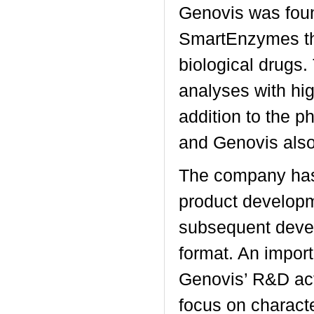
Genovis was foun
SmartEnzymes that
biological drugs
analyses with hig
addition to the p
and Genovis also
The company has w
product developm
subsequent devel
format. An impor
Genovis’ R&D acti
focus on charact