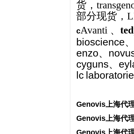
货，transge
部分现货，L
Avanti 、
ted
c
bioscience、
enzo、novu
cyguns、ey
lc
laborator
Genovis上海代
Genovis上海代
Genovis上海代