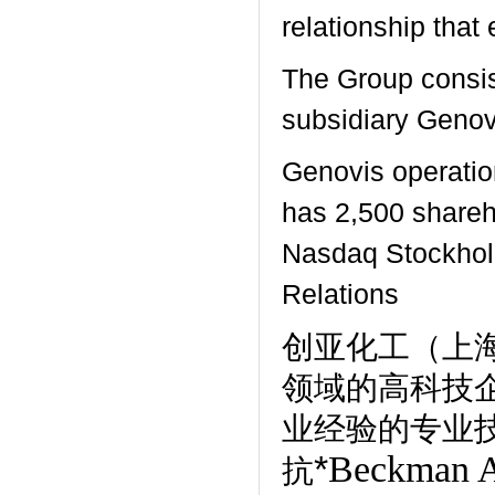
relationship tha
The Group consi
subsidiary Genov
Genovis operati
has 2,500 shareh
Nasdaq Stockholm
Relations
创亚化工（上
领域的高科技
业经验的专业
*
Beckman
抗