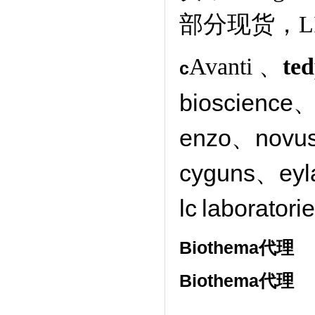
部分现货，L
Avanti 、
ted
c
bioscience、
enzo、novu
cyguns、ey
lc
laborator
Biothema代理
Biothema代理