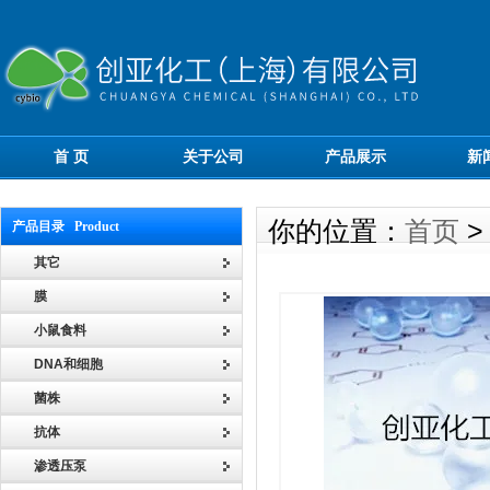
首 页
关于公司
产品展示
新
你的位置：
首页
产品目录 Product
其它
膜
小鼠食料
DNA和细胞
菌株
抗体
渗透压泵