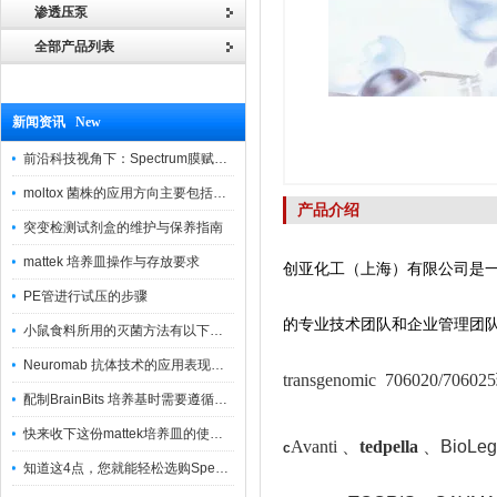
渗透压泵
全部产品列表
新闻资讯 New
前沿科技视角下：Spectrum膜赋能精密制造
moltox 菌株的应用方向主要包括以下几个方面
产品介绍
突变检测试剂盒的维护与保养指南
mattek 培养皿操作与存放要求
创亚化工（上海）有限公司是
PE管进行试压的步骤
的专业技术团队和企业管理团
小鼠食料所用的灭菌方法有以下三种
Neuromab 抗体技术的应用表现在这几方面
transgenomic 706020/
配制BrainBits 培养基时需要遵循的原则
快来收下这份mattek培养皿的使用指南
Avanti 、
tedpella
、
BioLeg
c
知道这4点，您就能轻松选购Spectrum 膜