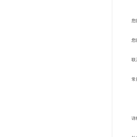
您
您
联
常
详