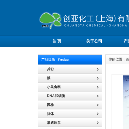
首 页
关于公司
产
你的位置：
产品目录 Product
其它
膜
小鼠食料
DNA和细胞
菌株
抗体
渗透压泵