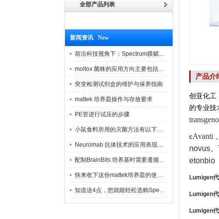
全部产品列表
新闻资讯 New
前沿科技视角下：Spectrum膜赋能精密制造
moltox 菌株的应用方向主要包括以下几个方面
产品介
突变检测试剂盒的维护与保养指南
创亚化工
mattek 培养皿操作与存放要求
的专业技
PE管进行试压的步骤
transg
小鼠食料所用的灭菌方法有以下三种
Avanti
c
Neuromab 抗体技术的应用表现在这几方面
novus
、
配制BrainBits 培养基时需要遵循的原则
etonbio
快来收下这份mattek培养皿的使用指南
Lumigen
代
知道这4点，您就能轻松选购Spectrum 膜
Lumigen
代
Lumigen
代