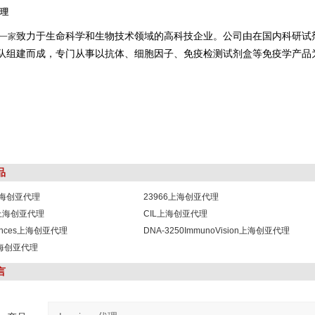
理
致力于生命科学和生物技术领域的高科技企业。公司由在国内科研试
一家
队组建而成，专门从事以抗体、细胞因子、免疫检测试剂盒等免疫学产品
品
1上海创亚代理
23966上海创亚代理
8上海创亚代理
CIL上海创亚代理
sciences上海创亚代理
DNA-3250ImmunoVision上海创亚代理
b上海创亚代理
言