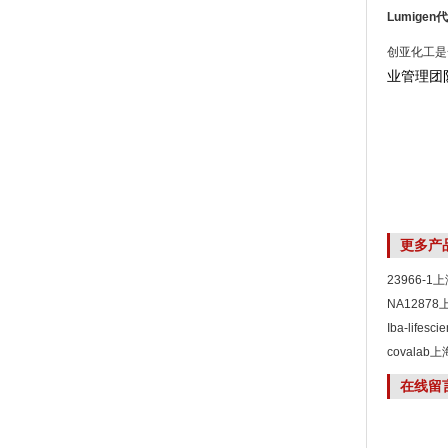
Lumigen
代
创亚化工是
业管理团
更多产
23966-
NA1287
Iba-life
covala
在线留