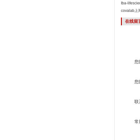
Iba-life
covala
在线留
您
您
联
常