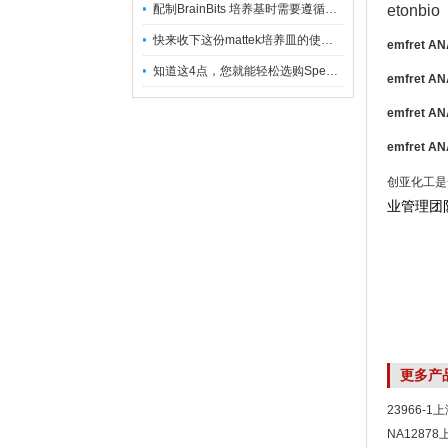
配制BrainBits 培养基时需要遵循的原则
etonbio
快来收下这份mattek培养皿的使用指南
emfret A
知道这4点，您就能轻松选购Spectrum 膜
emfret A
emfret A
emfret A
创亚化工是
业管理团
更多产
23966-
NA1287