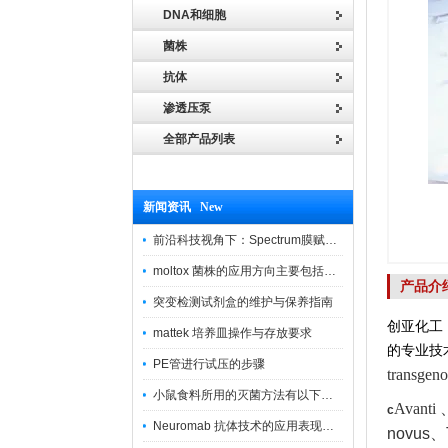
DNA和细胞
菌株
抗体
渗透压泵
全部产品列表
新闻资讯 New
前沿科技视角下：Spectrum膜赋能精密制造
moltox 菌株的应用方向主要包括以下几个方面
产品介
突变检测试剂盒的维护与保养指南
创亚化工
mattek 培养皿操作与存放要求
的专业技
PE管进行试压的步骤
transg
小鼠食料所用的灭菌方法有以下三种
Avanti
c
Neuromab 抗体技术的应用表现在这几方面
novus
、