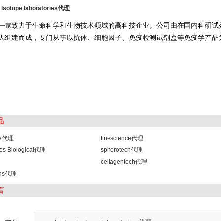
 lsotope laboratories代理
致力于生命科学和生物技术领域的高科技企业。公司由在国内科研试
一家
队组建而成，专门从事以抗体、细胞因子、免疫检测试剂盒等免疫学产品
品
ide代理
finescience代理
tes Biological代理
spherotech代理
cellagentech代理
ions代理
言