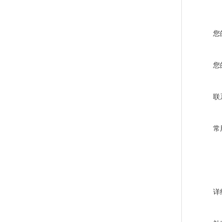
您
您
联
常
详