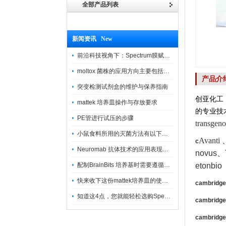
全部产品列表
新闻资讯 New
前沿科技视角下：Spectrum膜赋能精密制造
moltox 菌株的应用方向主要包括以下几个方面
产品介
突变检测试剂盒的维护与保养指南
创亚化工
mattek 培养皿操作与存放要求
的专业技
PE管进行试压的步骤
transg
小鼠食料所用的灭菌方法有以下三种
Avanti
c
Neuromab 抗体技术的应用表现在这几方面
novus
、
配制BrainBits 培养基时需要遵循的原则
etonbio
快来收下这份mattek培养皿的使用指南
cambridge
知道这4点，您就能轻松选购Spectrum 膜
cambridge
cambridge