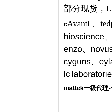
部分现货，L
Avanti 、ted
c
bioscience、
enzo、novu
cyguns、ey
lc
laborator
mattek一级代理