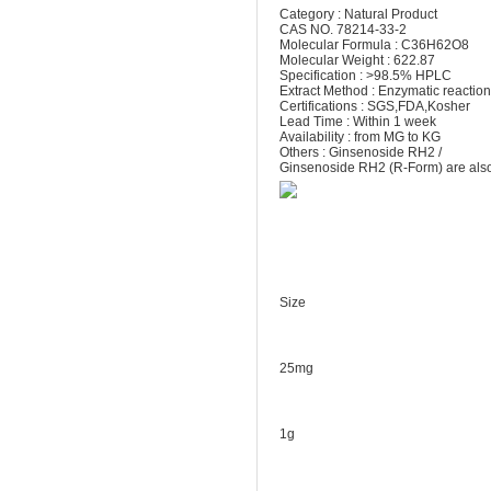
Category : Natural Product
CAS NO. 78214-33-2
Molecular Formula : C36H62O8
Molecular Weight : 622.87
Specification : >98.5% HPLC
Extract Method : Enzymatic reaction
Certifications : SGS,FDA,Kosher
Lead Time : Within 1 week
Availability : from MG to KG
Others : Ginsenoside RH2 /
Ginsenoside RH2 (R-Form) are also
Size
25mg
1g