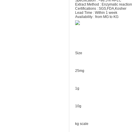
Specification : >98.5% HPLC
Extract Method : Enzymatic reaction
Certifications : SGS,FDA,Kosher
Lead Time : Within 1 week
Availability : from MG to KG
Size
25mg
1g
10g
kg scale