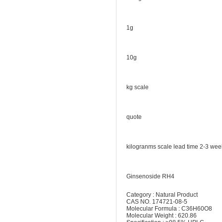
1g
10g
kg scale
quote
kilogranms scale lead time 2-3 wee
Ginsenoside RH4
Category : Natural Product
CAS NO. 174721-08-5
Molecular Formula : C36H60O8
Molecular Weight : 620.86