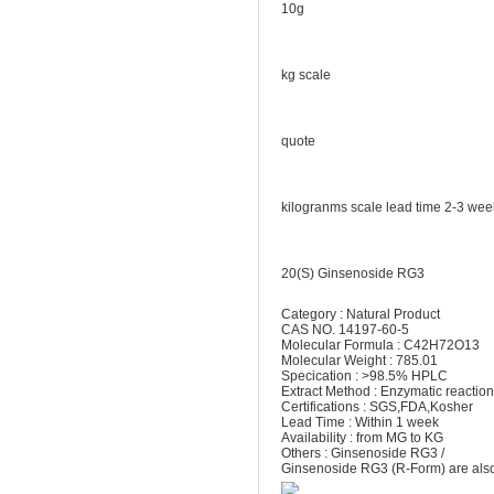
10g
kg scale
quote
kilogranms scale lead time 2-3 wee
20(S) Ginsenoside RG3
Category : Natural Product
CAS NO. 14197-60-5
Molecular Formula : C42H72O13
Molecular Weight : 785.01
Specication : >98.5% HPLC
Extract Method : Enzymatic reaction
Certifications : SGS,FDA,Kosher
Lead Time : Within 1 week
Availability : from MG to KG
Others : Ginsenoside RG3 /
Ginsenoside RG3 (R-Form) are also