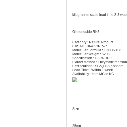
kilogranms scale lead time 2-3 wee
Ginsenoside RK3
Category : Natural Product
CAS NO. 364779-15-7
Molecular Formula : C36H60O8
Molecular Weight : 620.9
Specification : >99% HPLC
Extract Method : Enzymatic reaction
Certifications : SGS,FDA,Kosherr
Lead Time : Within 1 week
Availability : from MG to KG
Size
25mg