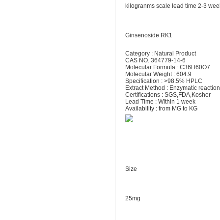
kilogranms scale lead time 2-3 wee
Ginsenoside RK1
Category : Natural Product
CAS NO. 364779-14-6
Molecular Formula : C36H60O7
Molecular Weight : 604.9
Specification : >98.5% HPLC
Extract Method : Enzymatic reaction
Certifications : SGS,FDA,Kosher
Lead Time : Within 1 week
Availability : from MG to KG
Size
25mg