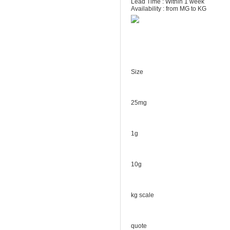
Lead Time : Within 1 week
Availability : from MG to KG
Size
25mg
1g
10g
kg scale
quote