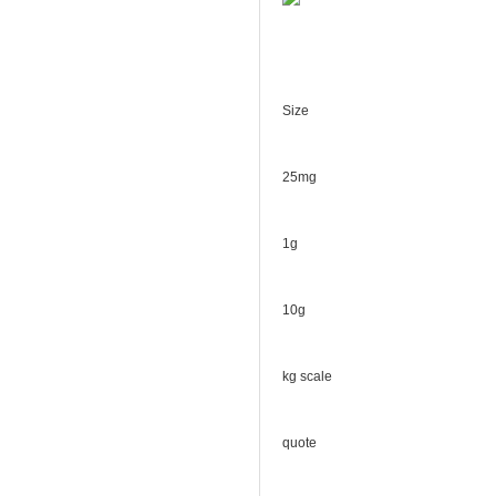
Size
25mg
1g
10g
kg scale
quote