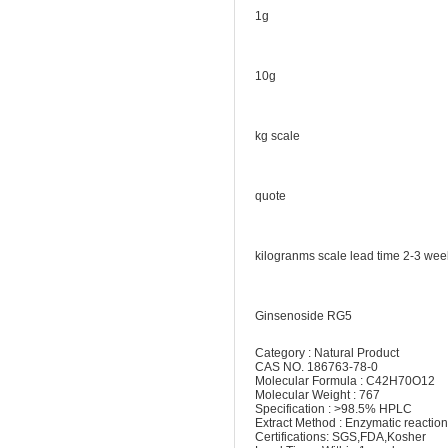
1g
10g
kg scale
quote
kilogranms scale lead time 2-3 wee
Ginsenoside RG5
Category : Natural Product
CAS NO. 186763-78-0
Molecular Formula : C42H70O12
Molecular Weight : 767
Specification : >98.5% HPLC
Extract Method : Enzymatic reaction
Certifications: SGS,FDA,Kosher