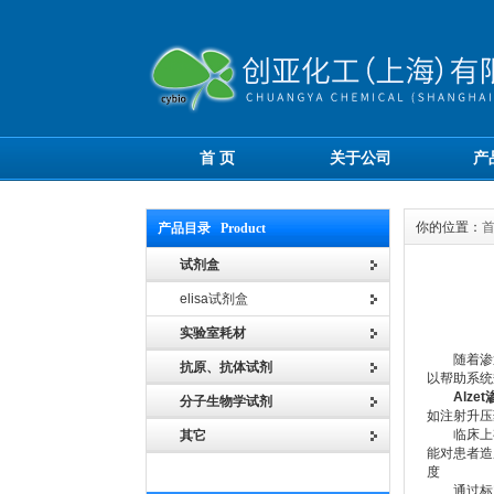
首 页
关于公司
产
你的位置：
产品目录 Product
试剂盒
elisa试剂盒
实验室耗材
随着渗透
抗原、抗体试剂
以帮助系统
Alze
分子生物学试剂
如注射升压
临床上有些
其它
能对患者造
度
通过标定