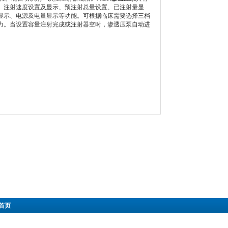
、注射速度设置及显示、预注射总量设置、已注射量显
显示、电源及电量显示等功能。可根据临床需要选择三档
力。当设置容量注射完成或注射器空时，渗透压泵自动进
首页