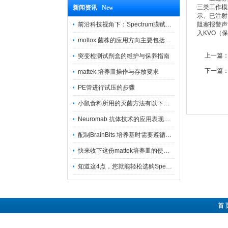
三类工作模
新闻资讯 New
示、已注射
前沿科技视角下：Spectrum膜赋能精密制造
阻塞报警声
入KVO（
moltox 菌株的应用方向主要包括以下几个方面
上一篇
突变检测试剂盒的维护与保养指南
下一篇
mattek 培养皿操作与存放要求
PE管进行试压的步骤
小鼠食料所用的灭菌方法有以下三种
Neuromab 抗体技术的应用表现在这几方面
配制BrainBits 培养基时需要遵循的原则
快来收下这份mattek培养皿的使用指南
知道这4点，您就能轻松选购Spectrum 膜
首 