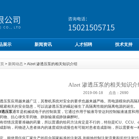
品展示
新闻资讯
人才招聘
技术支持
首页
>
新闻动态
> Alzet 渗透压泵的相关知识介绍
Alzet 渗透压泵的相关知识介
2019-06-18 点击：2690
压泵应用越来越广泛，其整机系统对安全的要求也越来越严格。而电源模块的高隔离
规避相关的安全隐患，可以说渗透压泵的崛起催生了高隔离性能的隔离电源的诞生。
t渗透压泵
通常是机械或电子的控制装置，它通过作用于输液导管达到控制输液速度和用
药物、抗心律失常药物、静脉输液或静脉麻醉时。
情况需要准确的药量，所以普通的给药方法肯定是不行的，特别是ICU、CCU、
成影响，药物进入患者体内的速度或快或慢也有可能对患者造成影响，所以需要有一
，能使用任何厂家生产的符合国家标准的注射器,并能地控制注射流量和监控注射过