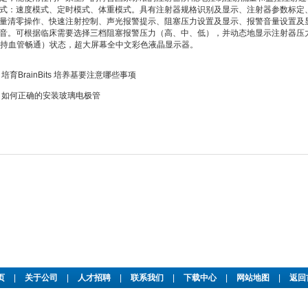
式：速度模式、定时模式、体重模式。具有注射器规格识别及显示、注射器参数标定
量清零操作、快速注射控制、声光报警提示、阻塞压力设置及显示、报警音量设置及
音。可根据临床需要选择三档阻塞报警压力（高、中、低），并动态地显示注射器压
保持血管畅通）状态，超大屏幕全中文彩色液晶显示器。
：
培育BrainBits 培养基要注意哪些事项
：
如何正确的安装玻璃电极管
页
|
关于公司
|
人才招聘
|
联系我们
|
下载中心
|
网站地图
|
返回