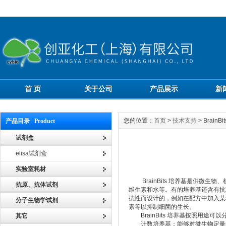
首 页
关于公司
产品展示
新
您的位置：
首页
>
技术支持
> Brai
产品目录 Product
试剂盒
elisa试剂盒
实验室耗材
BrainBits 培养基
是供微生物、
抗原、抗体试剂
维生素和水等。有的培养基还含有抗
抗性而设计的，例如在配方中加入某
分子生物学试剂
素等以抑制细菌的生长。
BrainBits 培养基按照用途可
其它
计数培养基：能够对微生物定量的