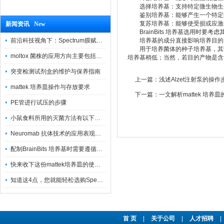
选择培养基：支持特定微生物生长
鉴别培养基：能够产生一个特定的
复苏培养基：能够使受损或应激的
新闻资讯 New
BrainBits 培养基选用时要考
前沿科技视角下：Spectrum膜赋能精密制造
培养基的成分直接影响培养目的。
用于培养菌体的种子培养基，其营
moltox 菌株的应用方向主要包括以下几个方面
培养基稍低；当然，若目的产物是含
突变检测试剂盒的维护与保养指南
上一篇：
浅述Alzet注射泵的操作
mattek 培养皿操作与存放要求
下一篇：
一文解析mattek 培养
PE管进行试压的步骤
小鼠食料所用的灭菌方法有以下三种
Neuromab 抗体技术的应用表现在这几方面
配制BrainBits 培养基时需要遵循的原则
快来收下这份mattek培养皿的使用指南
知道这4点，您就能轻松选购Spectrum 膜
首 页
|
关于公司
|
人才招聘
|