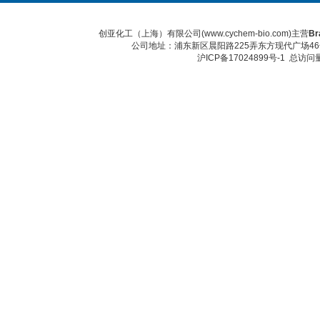
创亚化工（上海）有限公司(www.cychem-bio.com)主营
Br
公司地址：浦东新区晨阳路225弄东方现代广场46号 传真：
沪ICP备17024899号-1
总访问量