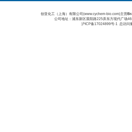
创亚化工（上海）有限公司(www.cychem-bio.com)主营
Br
公司地址：浦东新区晨阳路225弄东方现代广场46号 传真：
沪ICP备17024899号-1
总访问量