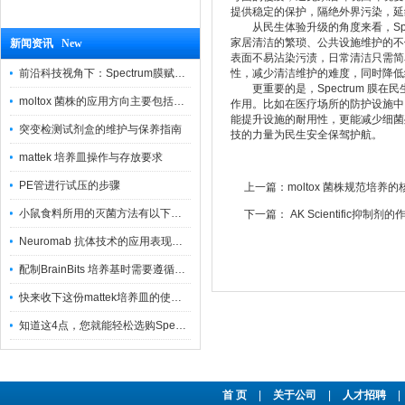
提供稳定的保护，隔绝外界污染，延
从民生体验升级的角度来看，Spe
家居清洁的繁琐、公共设施维护的不便
新闻资讯 New
表面不易沾染污渍，日常清洁只需简
前沿科技视角下：Spectrum膜赋能精密制造
性，减少清洁维护的难度，同时降低
更重要的是，Spectrum 膜
moltox 菌株的应用方向主要包括以下几个方面
作用。比如在医疗场所的防护设施中
能提升设施的耐用性，更能减少细菌
突变检测试剂盒的维护与保养指南
技的力量为民生安全保驾护航。
mattek 培养皿操作与存放要求
PE管进行试压的步骤
上一篇：
moltox 菌株规范培养
小鼠食料所用的灭菌方法有以下三种
下一篇：
AK Scientific抑制
Neuromab 抗体技术的应用表现在这几方面
配制BrainBits 培养基时需要遵循的原则
快来收下这份mattek培养皿的使用指南
知道这4点，您就能轻松选购Spectrum 膜
首 页
|
关于公司
|
人才招聘
|