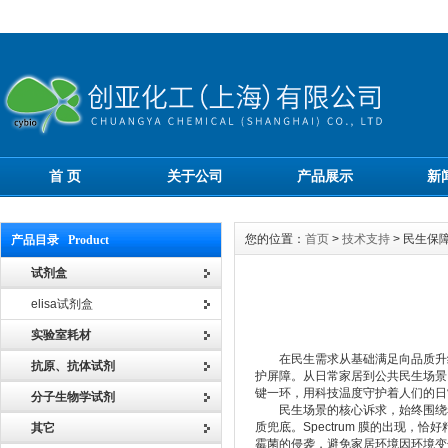
首 页
关于公司
产品展示
新
您的位置：
首页
>
技术支持
> 民生保
产品目录 Product
试剂盒
elisa试剂盒
实验室耗材
在民生需求从基础满足向品质升级转
抗原、抗体试剂
护屏障。从日常家居到公共民生场景
键一环，用科技温度守护着人们的日
分子生物学试剂
民生场景的核心诉求，始终围绕着
质兜底。Spectrum 膜的出现
其它
霉菌的侵袭，避免家居环境因环境变