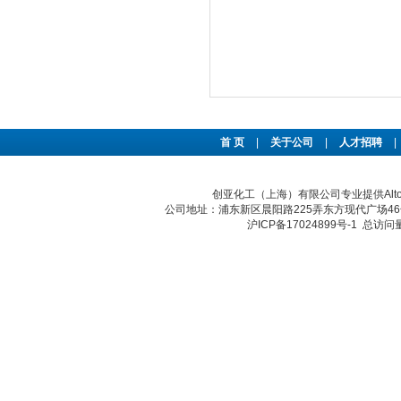
首 页
|
关于公司
|
人才招聘
|
创亚化工（上海）有限公司专业提供Altog
公司地址：浦东新区晨阳路225弄东方现代广场46号 传真：
沪ICP备17024899号-1
总访问量